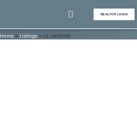
REALTOR LOGIN
Home
»
Listings
»
LE JARDINE