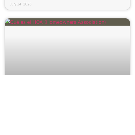
July 14, 2026
HOA en Miami: qué es, cómo se calcula
y cuánto pagarás en un condo de lujo
Comprar una propiedad en Miami implica mucho más que
analizar ubicación, vistas o potencial de apreciación. Uno de
los conceptos