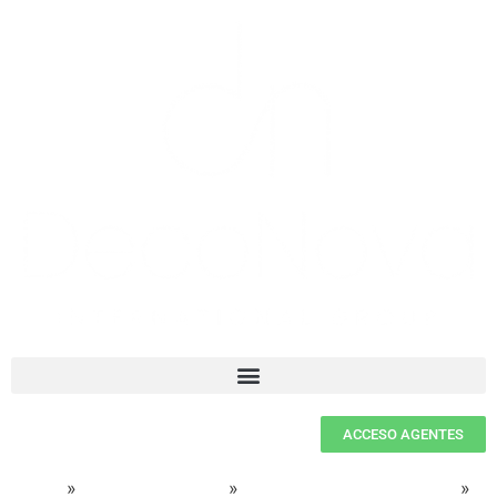
ACCESO AGENTES
Home
»
Realtor en Miami
»
Casas en Venta en Miami
»