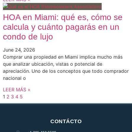
HOA en Miami: qué es, cómo se
calcula y cuánto pagarás en un
condo de lujo
June 24, 2026
Comprar una propiedad en Miami implica mucho más
que analizar ubicación, vistas o potencial de
apreciación. Uno de los conceptos que todo comprador
nacional o
LEER MÁS »
1
2
3
4
5
CONTÁCTO