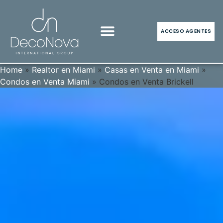
ACCESO AGENTES
REALTOR MIAMI
REALTOR ORLANDO
INVERSIÓN INMOBILIARIA
ÚNETE A NOSOTROS
Home
»
Realtor en Miami
»
Casas en Venta en Miami
»
Condos en Venta Miami
»
Condos en Venta Brickell