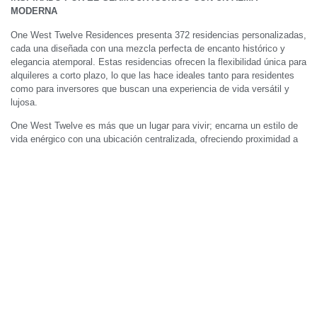
MODERNA
One West Twelve Residences presenta 372 residencias personalizadas,
cada una diseñada con una mezcla perfecta de encanto histórico y
elegancia atemporal. Estas residencias ofrecen la flexibilidad única para
alquileres a corto plazo, lo que las hace ideales tanto para residentes
como para inversores que buscan una experiencia de vida versátil y
lujosa.
One West Twelve es más que un lugar para vivir; encarna un estilo de
vida enérgico con una ubicación centralizada, ofreciendo proximidad a
los barrios más dinámicos y vibrantes de Miami. Desde el espíritu
lúdico que vigoriza tu alma hasta la modernidad icónica que cautiva tus
sentidos, cada detalle en One West Twelve está cuidadosamente
diseñado para mejorar tu experiencia de vida.
Entra en One West Twelve y descubre una vida llena de vitalidad y
emoción, donde cada momento es una invitación a embarcarte en un
viaje lleno de inspiración y lujo moderno.
PHOTO GALLERY