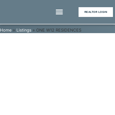
REALTOR LOGIN
Home
»
Listings
»
ONE W12 RESIDENCES