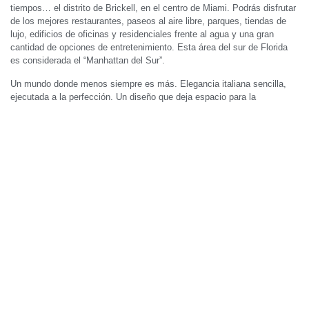
tiempos… el distrito de Brickell, en el centro de Miami. Podrás disfrutar
de los mejores restaurantes, paseos al aire libre, parques, tiendas de
lujo, edificios de oficinas y residenciales frente al agua y una gran
cantidad de opciones de entretenimiento. Esta área del sur de Florida
es considerada el “Manhattan del Sur”.
Un mundo donde menos siempre es más. Elegancia italiana sencilla,
ejecutada a la perfección. Un diseño que deja espacio para la
naturaleza, residencias que combinan un gusto impecable con calidez
genuina y una comunidad social de inspiración global.
PHOTO GALLERY
THE RESIDENCES
Meticuloso diseño, acabados refinados, interiores inspirados y una