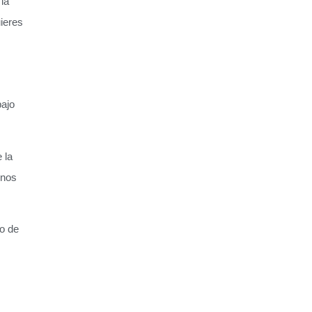
la
ieres
bajo
 la
enos
o de