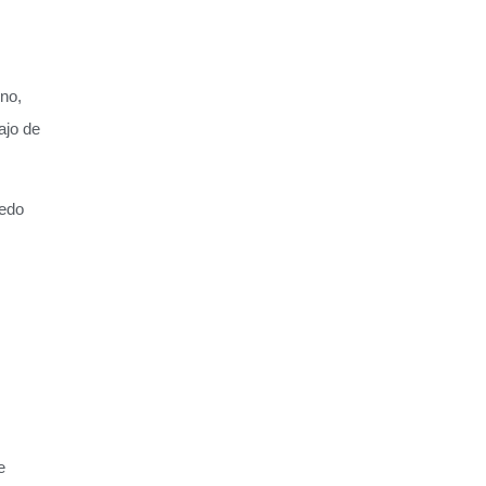
no,
ajo de
medo
e