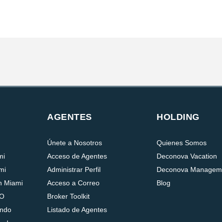
AGENTES
HOLDING
Únete a Nosotros
Quienes Somos
mi
Acceso de Agentes
Deconova Vacation
mi
Administrar Perfil
Deconova Managem
n Miami
Acceso a Correo
Blog
DO
Broker Toolkit
ando
Listado de Agentes