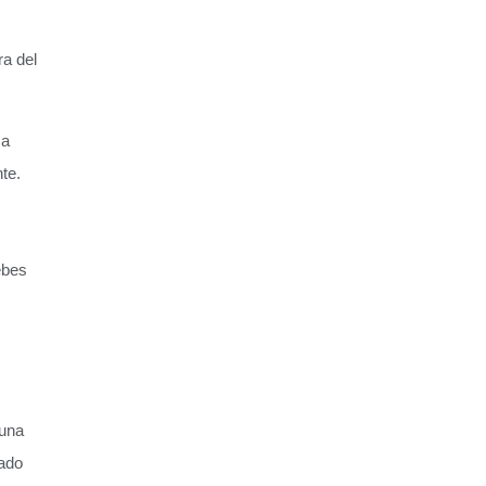
ra del
ma
te.
ebes
 una
bado