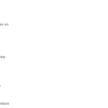
ves en
itar
n
ratura