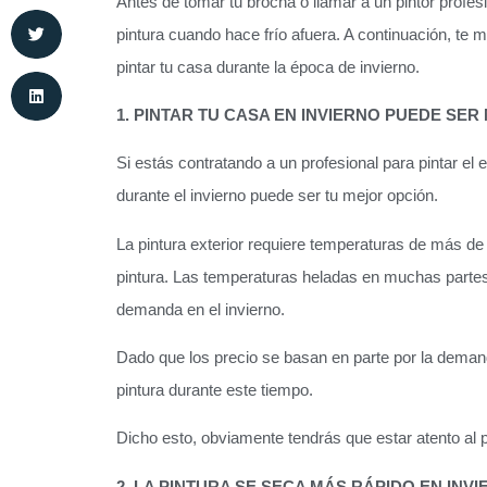
Antes de tomar tu brocha o llamar a un pintor profe
pintura cuando hace frío afuera. A continuación, te
pintar tu casa durante la época de invierno.
1. PINTAR TU CASA EN INVIERNO PUEDE SE
Si estás contratando a un profesional para pintar el 
durante el invierno puede ser tu mejor opción.
La pintura exterior requiere temperaturas de más de 
pintura. Las temperaturas heladas en muchas partes
demanda en el invierno.
Dado que los precio se basan en parte por la deman
pintura durante este tiempo.
Dicho esto, obviamente tendrás que estar atento al p
2. LA PINTURA SE SECA MÁS RÁPIDO EN INVI