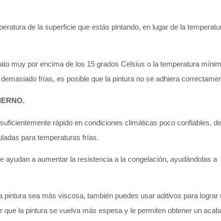
ratura de la superficie que estás pintando, en lugar de la temperatu
ato muy por encima de los 15 grados Celsius o la temperatura míni
 demasiado frías, es posible que la pintura no se adhiera correctamen
IERNO.
o suficientemente rápido en condiciones climáticas poco confiables, d
ladas para temperaturas frías.
ue ayudan a aumentar la resistencia a la congelación, ayudándolas a
a pintura sea más viscosa, también puedes usar aditivos para lograr
ar que la pintura se vuelva más espesa y le permiten obtener un aca