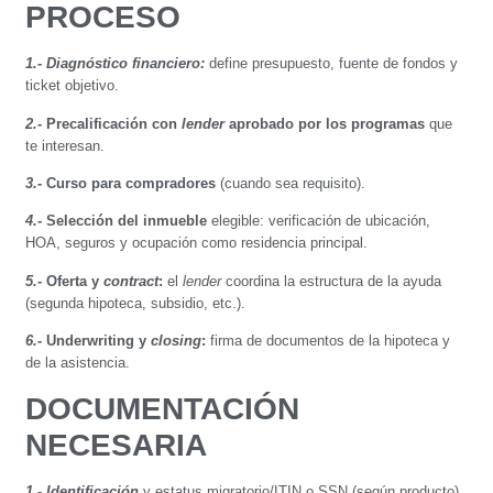
PROCESO
1.- Diagnóstico financiero:
define presupuesto, fuente de fondos y
ticket objetivo.
2.-
Precalificación con
lender
aprobado por los programas
que
te interesan.
3.-
Curso para compradores
(cuando sea requisito).
4.-
Selección del inmueble
elegible: verificación de ubicación,
HOA, seguros y ocupación como residencia principal.
5.-
Oferta y
contract
:
el
lender
coordina la estructura de la ayuda
(segunda hipoteca, subsidio, etc.).
6.-
Underwriting y
closing
:
firma de documentos de la hipoteca y
de la asistencia.
DOCUMENTACIÓN
NECESARIA
1.- Identificación
y estatus migratorio/ITIN o SSN (según producto).