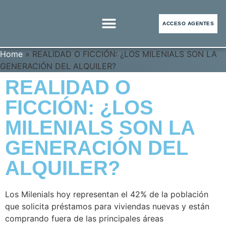
ACCESO AGENTES
Home
»
REALIDAD O FICCIÓN: ¿LOS MILENIALS SON LA
REALTOR MIAMI
REALTOR ORLANDO
INVERSIÓN INMOBILIARIA
ÚNETE A NOSOTROS
GENERACIÓN DEL ALQUILER?
REALIDAD O
FICCIÓN: ¿LOS
MILENIALS SON LA
GENERACIÓN DEL
ALQUILER?
Los Milenials hoy representan el 42% de la población
que solicita préstamos para viviendas nuevas y están
comprando fuera de las principales áreas